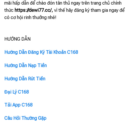
mãi hấp dẫn để chào đón tân thủ ngay trên trang chủ chính
thức
https://dewi77.cc/,
vì thế hãy đăng ký tham gia ngay để
có cơ hội rinh thưởng nhé!
HƯỚNG DẪN
Hướng Dẫn Đăng Ký Tài Khoản C168
Hướng Dẫn Nạp Tiền
Hướng Dẫn Rút Tiền
Đại Lý C168
Tải App C168
Câu Hỏi Thường Gặp