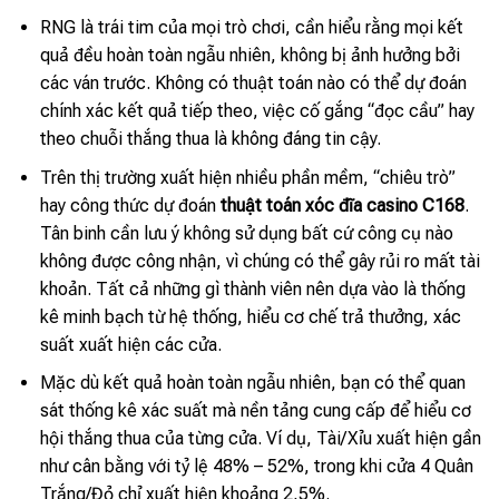
RNG là trái tim của mọi trò chơi, cần hiểu rằng mọi kết
quả đều hoàn toàn ngẫu nhiên, không bị ảnh hưởng bởi
các ván trước. Không có thuật toán nào có thể dự đoán
chính xác kết quả tiếp theo, việc cố gắng “đọc cầu” hay
theo chuỗi thắng thua là không đáng tin cậy.
Trên thị trường xuất hiện nhiều phần mềm, “chiêu trò”
hay công thức dự đoán
thuật toán xóc đĩa casino C168
.
Tân binh cần lưu ý không sử dụng bất cứ công cụ nào
không được công nhận, vì chúng có thể gây rủi ro mất tài
khoản. Tất cả những gì thành viên nên dựa vào là thống
kê minh bạch từ hệ thống, hiểu cơ chế trả thưởng, xác
suất xuất hiện các cửa.
Mặc dù kết quả hoàn toàn ngẫu nhiên, bạn có thể quan
sát thống kê xác suất mà nền tảng cung cấp để hiểu cơ
hội thắng thua của từng cửa. Ví dụ, Tài/Xỉu xuất hiện gần
như cân bằng với tỷ lệ 48% – 52%, trong khi cửa 4 Quân
Trắng/Đỏ chỉ xuất hiện khoảng 2,5%.