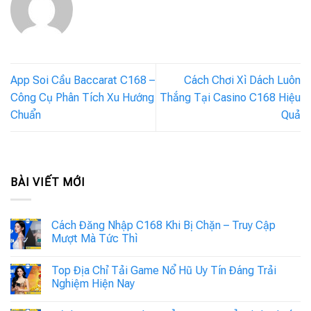
App Soi Cầu Baccarat C168 –
Cách Chơi Xì Dách Luôn
Công Cụ Phân Tích Xu Hướng
Thắng Tại Casino C168 Hiệu
Chuẩn
Quả
BÀI VIẾT MỚI
Cách Đăng Nhập C168 Khi Bị Chặn – Truy Cập
Mượt Mà Tức Thì
Top Địa Chỉ Tải Game Nổ Hũ Uy Tín Đáng Trải
Nghiệm Hiện Nay