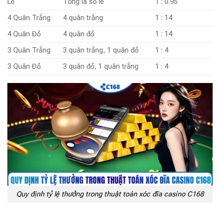
Lẻ
Tổng là số lẻ
1 : 0.95
4 Quân Trắng
4 quân trắng
1 : 14
4 Quân Đỏ
4 quân đỏ
1 : 14
3 Quân Trắng
3 quân trắng, 1 quân đỏ
1 : 4
3 Quân Đỏ
3 quân đỏ, 1 quân trắng
1 : 4
Quy định tỷ lệ thưởng trong thuật toán xóc đĩa casino C168