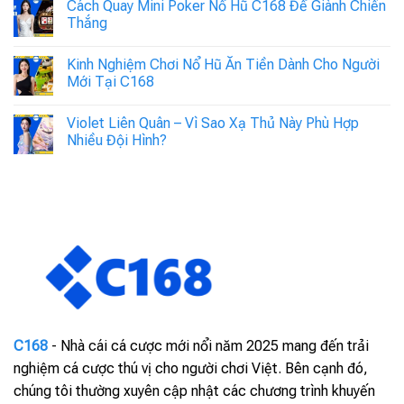
Cách Quay Mini Poker Nổ Hũ C168 Để Giành Chiến
Thắng
Kinh Nghiệm Chơi Nổ Hũ Ăn Tiền Dành Cho Người
Mới Tại C168
Violet Liên Quân – Vì Sao Xạ Thủ Này Phù Hợp
Nhiều Đội Hình?
C168
- Nhà cái cá cược mới nổi năm 2025 mang đến trải
nghiệm cá cược thú vị cho người chơi Việt. Bên cạnh đó,
chúng tôi thường xuyên cập nhật các chương trình khuyến