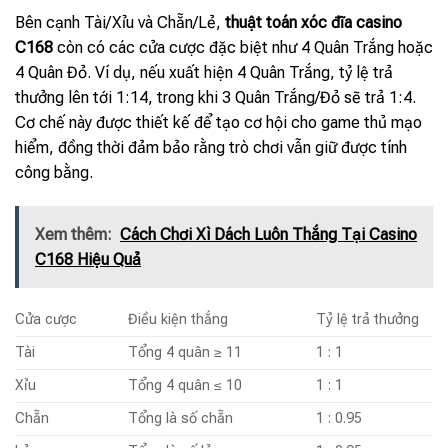
Bên cạnh Tài/Xỉu và Chẵn/Lẻ,
thuật toán xóc đĩa casino
C168
còn có các cửa cược đặc biệt như 4 Quân Trắng hoặc
4 Quân Đỏ. Ví dụ, nếu xuất hiện 4 Quân Trắng, tỷ lệ trả
thưởng lên tới 1:14, trong khi 3 Quân Trắng/Đỏ sẽ trả 1:4.
Cơ chế này được thiết kế để tạo cơ hội cho game thủ mạo
hiểm, đồng thời đảm bảo rằng trò chơi vẫn giữ được tính
công bằng.
Xem thêm:
Cách Chơi Xì Dách Luôn Thắng Tại Casino
C168 Hiệu Quả
Cửa cược
Điều kiện thắng
Tỷ lệ trả thưởng
Tài
Tổng 4 quân ≥ 11
1 : 1
Xỉu
Tổng 4 quân ≤ 10
1 : 1
Chẵn
Tổng là số chẵn
1 : 0.95