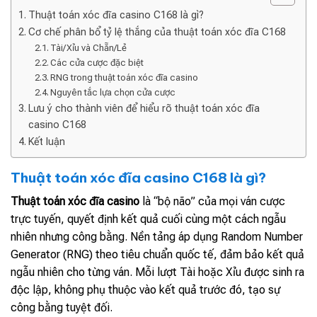
Thuật toán xóc đĩa casino C168 là gì?
Cơ chế phân bổ tỷ lệ thắng của thuật toán xóc đĩa C168
Tài/Xỉu và Chẵn/Lẻ
Các cửa cược đặc biệt
RNG trong thuật toán xóc đĩa casino
Nguyên tắc lựa chọn cửa cược
Lưu ý cho thành viên để hiểu rõ thuật toán xóc đĩa
casino C168
Kết luận
Thuật toán xóc đĩa casino C168 là gì?
Thuật toán xóc đĩa casino
là “bộ não” của mọi ván cược
trực tuyến, quyết định kết quả cuối cùng một cách ngẫu
nhiên nhưng công bằng. Nền tảng áp dụng Random Number
Generator (RNG) theo tiêu chuẩn quốc tế, đảm bảo kết quả
ngẫu nhiên cho từng ván. Mỗi lượt Tài hoặc Xỉu được sinh ra
độc lập, không phụ thuộc vào kết quả trước đó, tạo sự
công bằng tuyệt đối.