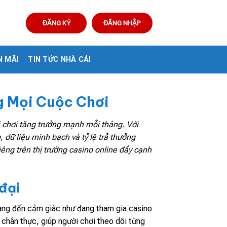
ĐĂNG KÝ
ĐĂNG NHẬP
N MÃI
TIN TỨC NHÀ CÁI
g Mọi Cuộc Chơi
i chơi tăng trưởng mạnh mỗi tháng. Với
 dữ liệu minh bạch và tỷ lệ trả thưởng
êng trên thị trường casino online đầy cạnh
đại
mang đến cảm giác như đang tham gia casino
 chân thực, giúp người chơi theo dõi từng