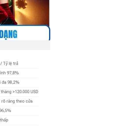
/ Tỷ lệ trả
bình 97,8%
ối đa 98,2%
 tháng >120.000 USD
 rõ ràng theo cửa
 96,5%
 thấp