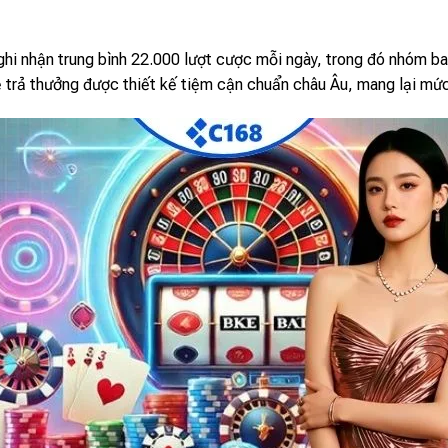
hi nhận trung bình 22.000 lượt cược mỗi ngày, trong đó nhóm b
trả thưởng được thiết kế tiệm cận chuẩn châu Âu, mang lại mức 