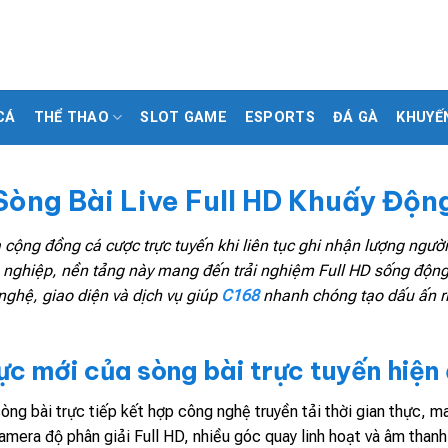
CÁ
THỂ THAO
SLOT GAME
ESPORTS
ĐÁ GÀ
KHUYẾ
Sòng Bài Live Full HD Khuấy Độn
cộng đồng cá cược trực tuyến khi liên tục ghi nhận lượng ngườ
n nghiệp, nền tảng này mang đến trải nghiệm Full HD sống động,
nghệ, giao diện và dịch vụ giúp
C168
nhanh chóng tạo dấu ấn ri
c mới của sòng bài trực tuyến hiện 
ng bài trực tiếp kết hợp công nghệ truyền tải thời gian thực, 
amera độ phân giải Full HD, nhiều góc quay linh hoạt và âm thanh