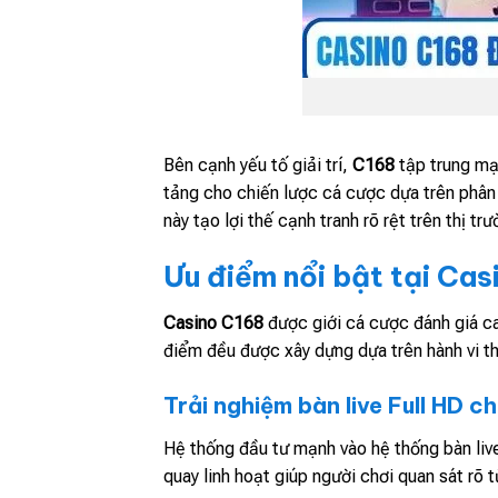
Bên cạnh yếu tố giải trí,
C168
tập trung mạn
tảng cho chiến lược cá cược dựa trên phân 
này tạo lợi thế cạnh tranh rõ rệt trên thị trư
Ưu điểm nổi bật tại Cas
Casino C168
được giới cá cược đánh giá cao
điểm đều được xây dựng dựa trên hành vi thự
Trải nghiệm bàn live Full HD 
Hệ thống đầu tư mạnh vào hệ thống bàn live
quay linh hoạt giúp người chơi quan sát rõ 