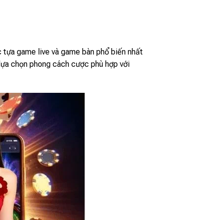
c tựa game live và game bàn phổ biến nhất
g lựa chọn phong cách cược phù hợp với