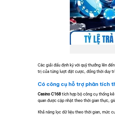
Các giải đấu định kỳ với quỹ thưởng lên đế
trị của từng lượt đặt cược, đồng thời duy tr
Có công cụ hỗ trợ phân tích 
Casino C168
tích hợp bộ công cụ thống kê c
quan được cập nhật theo thời gian thực, gi
Khả năng lọc dữ liệu theo thời gian, mức cư