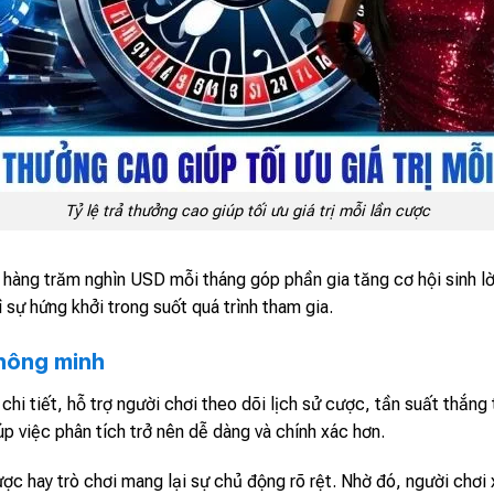
Tỷ lệ trả thưởng cao giúp tối ưu giá trị mỗi lần cược
n hàng trăm nghìn USD mỗi tháng góp phần gia tăng cơ hội sinh lờ
ì sự hứng khởi trong suốt quá trình tham gia.
thông minh
hi tiết, hỗ trợ người chơi theo dõi lịch sử cược, tần suất thắng
úp việc phân tích trở nên dễ dàng và chính xác hơn.
ợc hay trò chơi mang lại sự chủ động rõ rệt. Nhờ đó, người chơi 