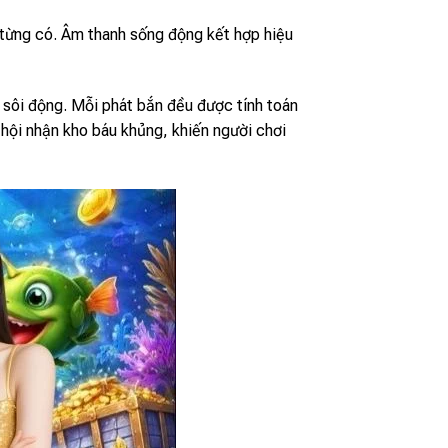
 từng có. Âm thanh sống động kết hợp hiệu
h sôi động. Mỗi phát bắn đều được tính toán
ơ hội nhận kho báu khủng, khiến người chơi