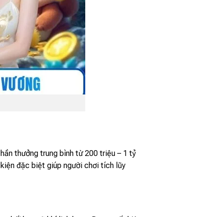
ần thưởng trung bình từ 200 triệu – 1 tỷ
kiện đặc biệt giúp người chơi tích lũy