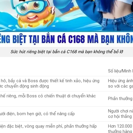
Sức hút riêng biệt tại bắn cá C168 mà bạn không thể bỏ lỡ
Số liệu/Minh
hô, bầy cá và Boss được thiết kế tinh xảo, hiệu ứng
Hiệu ứng án
ớc chuyển động sinh động
so với các 
 chế riêng, mỗi Boss có chiến thuật di chuyển khác
Phần thưởng 
Người chơi n
 lưới điện, bom hẹn giờ, có thể nâng cấp
cơ hội thắng
iện đặc biệt, vòng quay miễn phí, phần thưởng hấp
Hơn 120.000 
thưởng hàng