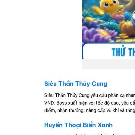
Siêu Thần Thủy Cung
Siêu Thần Thủy Cung yêu cầu phản xạ nhanh,
VNĐ. Boss xuất hiện với tốc độ cao, yêu cầu
điểm, nhận thưởng, nâng cấp vũ khí và tăng
Huyền Thoại Biển Xanh