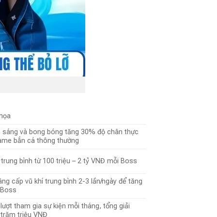
 họa
h sáng và bong bóng tăng 30% độ chân thực
game bắn cá thông thường
trung bình từ 100 triệu – 2 tỷ VNĐ mỗi Boss
âng cấp vũ khí trung bình 2-3 lần/ngày để tăng
 Boss
lượt tham gia sự kiện mỗi tháng, tổng giải
 trăm triệu VNĐ