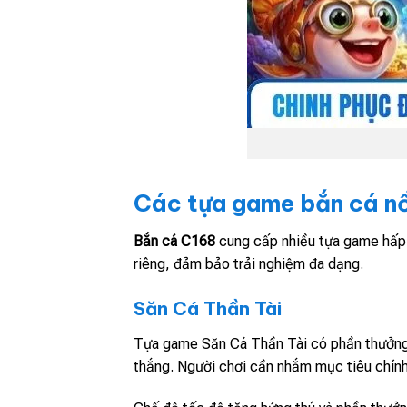
Các tựa game bắn cá nổ
Bắn cá C168
cung cấp nhiều tựa game hấp d
riêng, đảm bảo trải nghiệm đa dạng.
Săn Cá Thần Tài
Tựa game Săn Cá Thần Tài có phần thưởng tr
thắng. Người chơi cần nhắm mục tiêu chính 