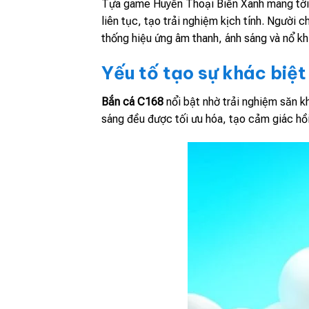
Tựa game Huyền Thoại Biển Xanh mang tới p
liên tục, tạo trải nghiệm kịch tính. Người c
thống hiệu ứng âm thanh, ánh sáng và nổ kh
Yếu tố tạo sự khác biệt
Bắn cá C168
nổi bật nhờ trải nghiệm săn k
sáng đều được tối ưu hóa, tạo cảm giác hồ