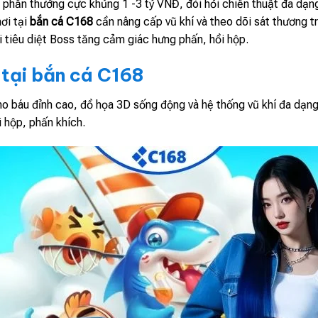
hần thưởng cực khủng 1 -3 tỷ VNĐ, đòi hỏi chiến thuật đa dạng, 
hơi tại
bắn cá C168
cần nâng cấp vũ khí và theo dõi sát thương t
i tiêu diệt Boss tăng cảm giác hưng phấn, hồi hộp.
 tại bắn cá C168
ho báu đỉnh cao, đồ họa 3D sống động và hệ thống vũ khí đa dạng.
i hộp, phấn khích.