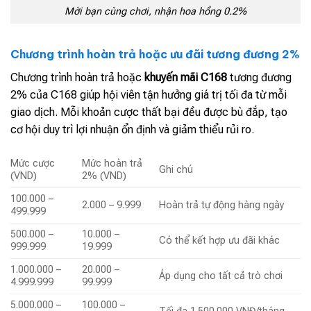
Mời bạn cùng chơi, nhận hoa hồng 0.2%
Chương trình hoàn trả hoặc ưu đãi tương đương 2%
Chương trình hoàn trả hoặc
khuyến mãi C168
tương đương
2% của C168 giúp hội viên tận hưởng giá trị tối đa từ mỗi
giao dịch. Mỗi khoản cược thất bại đều được bù đắp, tạo
cơ hội duy trì lợi nhuận ổn định và giảm thiểu rủi ro.
Mức cược
Mức hoàn trả
Ghi chú
(VND)
2% (VND)
100.000 –
2.000 – 9.999
Hoàn trả tự động hàng ngày
499.999
500.000 –
10.000 –
Có thể kết hợp ưu đãi khác
999.999
19.999
1.000.000 –
20.000 –
Áp dụng cho tất cả trò chơi
4.999.999
99.999
5.000.000 –
100.000 –