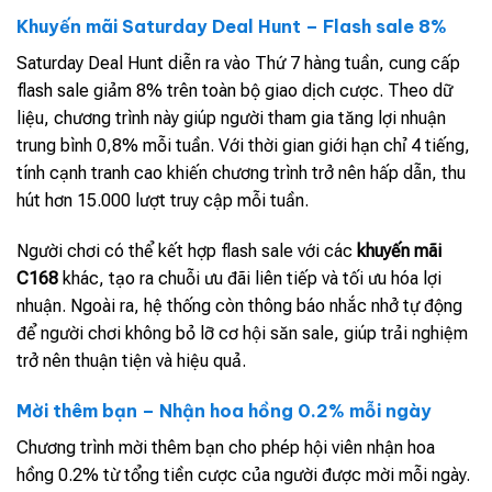
Khuyến mãi Saturday Deal Hunt – Flash sale 8%
Saturday Deal Hunt diễn ra vào Thứ 7 hàng tuần, cung cấp
flash sale giảm 8% trên toàn bộ giao dịch cược. Theo dữ
liệu, chương trình này giúp người tham gia tăng lợi nhuận
trung bình 0,8% mỗi tuần. Với thời gian giới hạn chỉ 4 tiếng,
tính cạnh tranh cao khiến chương trình trở nên hấp dẫn, thu
hút hơn 15.000 lượt truy cập mỗi tuần.
Người chơi có thể kết hợp flash sale với các
khuyến mãi
C168
khác, tạo ra chuỗi ưu đãi liên tiếp và tối ưu hóa lợi
nhuận. Ngoài ra, hệ thống còn thông báo nhắc nhở tự động
để người chơi không bỏ lỡ cơ hội săn sale, giúp trải nghiệm
trở nên thuận tiện và hiệu quả.
Mời thêm bạn – Nhận hoa hồng 0.2% mỗi ngày
Chương trình
mời thêm bạn cho phép hội viên nhận hoa
hồng 0.2% từ tổng tiền cược của người được mời mỗi ngày.