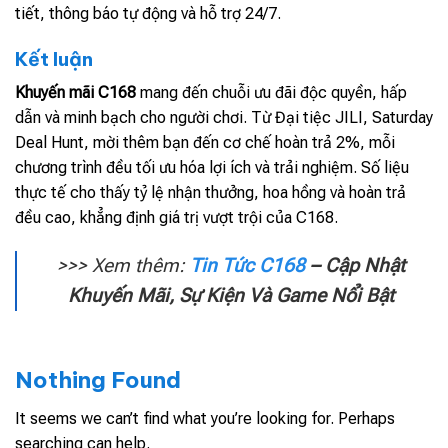
tiết, thông báo tự động và hỗ trợ 24/7.
Kết luận
Khuyến mãi C168
mang đến chuỗi ưu đãi độc quyền, hấp
dẫn và minh bạch cho người chơi. Từ Đại tiệc JILI, Saturday
Deal Hunt, mời thêm bạn đến cơ chế hoàn trả 2%, mỗi
chương trình đều tối ưu hóa lợi ích và trải nghiệm. Số liệu
thực tế cho thấy tỷ lệ nhận thưởng, hoa hồng và hoàn trả
đều cao, khẳng định giá trị vượt trội của C168.
>>> Xem thêm:
Tin Tức C168
– Cập Nhật
Khuyến Mãi, Sự Kiện Và Game Nổi Bật
Nothing Found
It seems we can’t find what you’re looking for. Perhaps
searching can help.