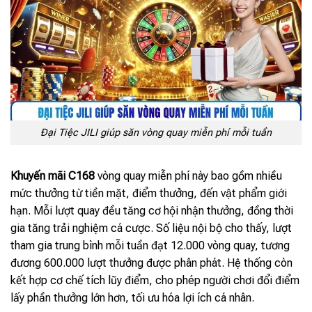
Đại Tiệc JILI giúp săn vòng quay miễn phí mỗi tuần
Khuyến mãi C168
vòng quay miễn phí này bao gồm nhiều
mức thưởng từ tiền mặt, điểm thưởng, đến vật phẩm giới
hạn. Mỗi lượt quay đều tăng cơ hội nhận thưởng, đồng thời
gia tăng trải nghiệm cá cược. Số liệu nội bộ cho thấy, lượt
tham gia trung bình mỗi tuần đạt 12.000 vòng quay, tương
đương 600.000 lượt thưởng được phân phát. Hệ thống còn
kết hợp cơ chế tích lũy điểm, cho phép người chơi đổi điểm
lấy phần thưởng lớn hơn, tối ưu hóa lợi ích cá nhân.