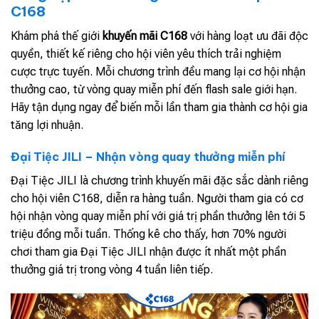
C168
Khám phá thế giới
khuyến mãi C168
với hàng loạt ưu đãi độc
quyền, thiết kế riêng cho hội viên yêu thích trải nghiệm
cược trực tuyến. Mỗi chương trình đều mang lại cơ hội nhận
thưởng cao, từ vòng quay miễn phí đến flash sale giới hạn.
Hãy tận dụng ngay để biến mỗi lần tham gia thành cơ hội gia
tăng lợi nhuận.
Đại Tiệc JILI – Nhận vòng quay thưởng miễn phí
Đại Tiệc JILI là chương trình khuyến mãi đặc sắc dành riêng
cho hội viên C168, diễn ra hàng tuần. Người tham gia có cơ
hội nhận vòng quay miễn phí với giá trị phần thưởng lên tới 5
triệu đồng mỗi tuần. Thống kê cho thấy, hơn 70% người
chơi tham gia Đại Tiệc JILI nhận được ít nhất một phần
thưởng giá trị trong vòng 4 tuần liên tiếp.