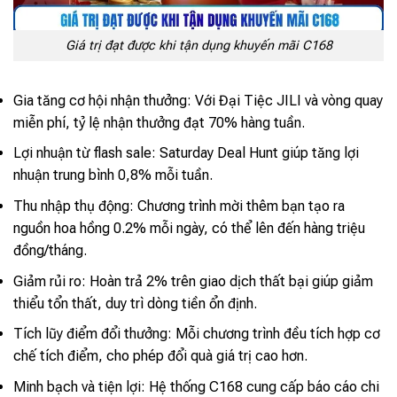
Giá trị đạt được khi tận dụng khuyến mãi C168
Gia tăng cơ hội nhận thưởng: Với Đại Tiệc JILI và vòng quay
miễn phí, tỷ lệ nhận thưởng đạt 70% hàng tuần.
Lợi nhuận từ flash sale: Saturday Deal Hunt giúp tăng lợi
nhuận trung bình 0,8% mỗi tuần.
Thu nhập thụ động: Chương trình mời thêm bạn tạo ra
nguồn hoa hồng 0.2% mỗi ngày, có thể lên đến hàng triệu
đồng/tháng.
Giảm rủi ro: Hoàn trả 2% trên giao dịch thất bại giúp giảm
thiểu tổn thất, duy trì dòng tiền ổn định.
Tích lũy điểm đổi thưởng: Mỗi chương trình đều tích hợp cơ
chế tích điểm, cho phép đổi quà giá trị cao hơn.
Minh bạch và tiện lợi: Hệ thống C168 cung cấp báo cáo chi