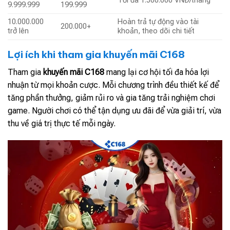
Tối đa 1.500.000 VNĐ/tháng
9.999.999
199.999
10.000.000
Hoàn trả tự động vào tài
200.000+
trở lên
khoản, theo dõi chi tiết
Lợi ích khi tham gia khuyến mãi C168
Tham gia
khuyến mãi C168
mang lại cơ hội tối đa hóa lợi
nhuận từ mọi khoản cược. Mỗi chương trình đều thiết kế để
tăng phần thưởng, giảm rủi ro và gia tăng trải nghiệm chơi
game. Người chơi có thể tận dụng ưu đãi để vừa giải trí, vừa
thu về giá trị thực tế mỗi ngày.