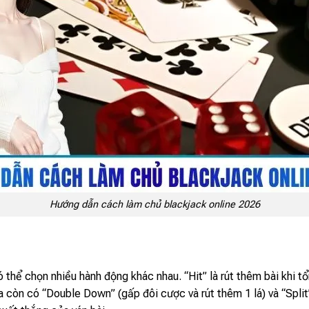
Hướng dẫn cách làm chủ blackjack online 2026
có thể chọn nhiều hành động khác nhau. “Hit” là rút thêm bài khi t
 còn có “Double Down” (gấp đôi cược và rút thêm 1 lá) và “Split”