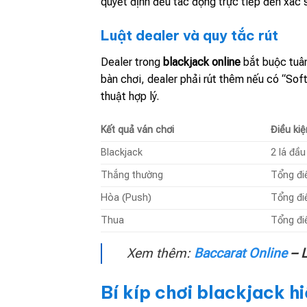
quyết định đều tác động trực tiếp đến xác 
Luật dealer và quy tắc rút
Dealer trong
blackjack online
bắt buộc tuân
bàn chơi, dealer phải rút thêm nếu có “Sof
thuật hợp lý.
Kết quả ván chơi
Điều kiệ
Blackjack
2 lá đầu
Thắng thường
Tổng đi
Hòa (Push)
Tổng đi
Thua
Tổng đi
Xem thêm:
Baccarat Online
– L
Bí kíp chơi blackjack h