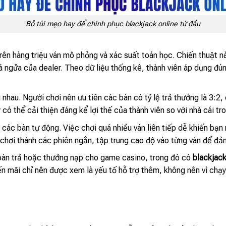
Bỏ túi mẹo hay để chinh phục blackjack online từ đầu
ên hàng triệu ván mô phỏng và xác suất toán học. Chiến thuật này
 lá ngửa của dealer. Theo dữ liệu thống kê, thành viên áp dụng đ
 nhau. Người chơi nên ưu tiên các bàn có tỷ lệ trả thưởng là 3:2
có thể cải thiện đáng kể lợi thế của thành viên so với nhà cái tro
 các bàn tự động. Việc chơi quá nhiều ván liên tiếp dễ khiến bạn
n chơi thành các phiên ngắn, tập trung cao độ vào từng ván để đả
oàn trả hoặc thưởng nạp cho game casino, trong đó có
blackjack
ến mãi chỉ nên được xem là yếu tố hỗ trợ thêm, không nên vì chạ