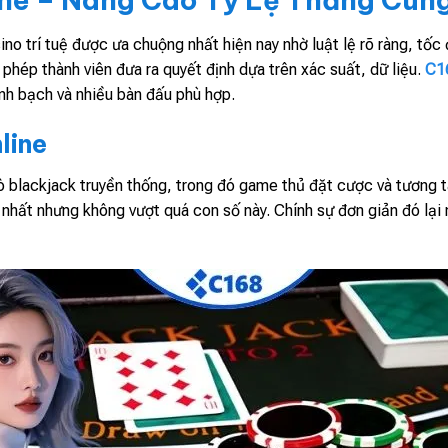
ine – Nâng Cao Tỷ Lệ Thắng Cùn
ino trí tuệ được ưa chuộng nhất hiện nay nhờ luật lệ rõ ràng, tốc
phép thành viên đưa ra quyết định dựa trên xác suất, dữ liệu.
C1
minh bạch và nhiều bàn đấu phù hợp.
line
ò blackjack truyền thống, trong đó game thủ đặt cược và tương t
nhất nhưng không vượt quá con số này. Chính sự đơn giản đó lại 