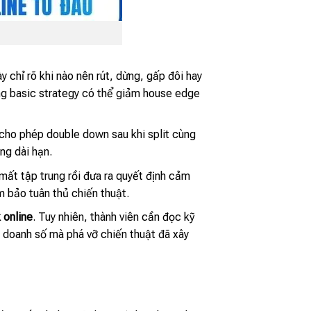
 chỉ rõ khi nào nên rút, dừng, gấp đôi hay
úng basic strategy có thể giảm house edge
, cho phép double down sau khi split cùng
ng dài hạn.
 mất tập trung rồi đưa ra quyết định cảm
m bảo tuân thủ chiến thuật.
 online
. Tuy nhiên, thành viên cần đọc kỹ
y doanh số mà phá vỡ chiến thuật đã xây