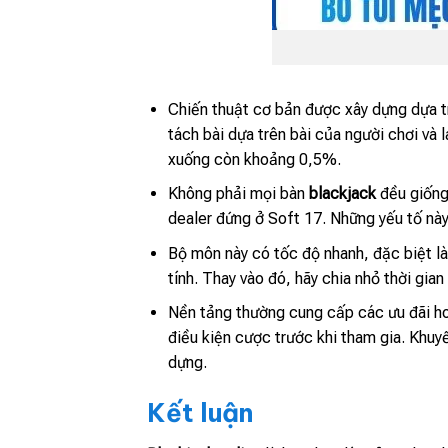
Chiến thuật cơ bản được xây dựng dựa tr
tách bài dựa trên bài của người chơi và
xuống còn khoảng 0,5%.
Không phải mọi bàn
blackjack
đều giống
dealer đứng ở Soft 17. Những yếu tố này 
Bộ môn này có tốc độ nhanh, đặc biệt là
tính. Thay vào đó, hãy chia nhỏ thời gia
Nền tảng thường cung cấp các ưu đãi h
điều kiện cược trước khi tham gia. Khuy
dựng.
Kết luận