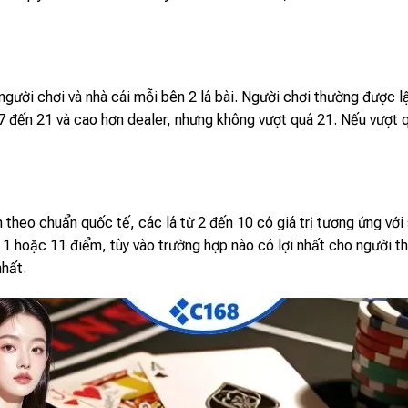
ười chơi và nhà cái mỗi bên 2 lá bài. Người chơi thường được lật 
17 đến 21 và cao hơn dealer, nhưng không vượt quá 21. Nếu vượt q
 theo chuẩn quốc tế, các lá từ 2 đến 10 có giá trị tương ứng với s
à 1 hoặc 11 điểm, tùy vào trường hợp nào có lợi nhất cho người th
nhất.