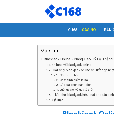
Skip
to
content
C168
CASINO
BẮN 
Mục Lục
Blackjack Online – Nâng Cao Tỷ Lệ Thắn
Sơ lược về blackjack online
Luật chơi blackjack online chi tiết cập nhậ
Cách chia bài
Cách tính điểm lá bài
Các lựa chọn hành động
Luật dealer và quy tắc rút
Bí kíp chơi blackjack hiệu quả cho tân bin
Kết luận