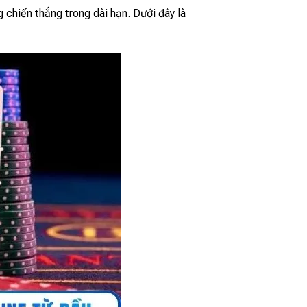
g chiến thắng trong dài hạn. Dưới đây là