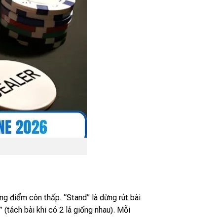
ổng điểm còn thấp. “Stand” là dừng rút bài
 (tách bài khi có 2 lá giống nhau). Mỗi