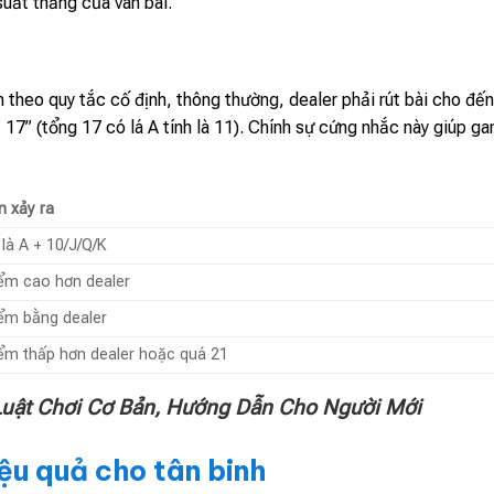
suất thắng của ván bài.
 theo quy tắc cố định, thông thường, dealer phải rút bài cho đến
t 17” (tổng 17 có lá A tính là 11). Chính sự cứng nhắc này giúp 
n xảy ra
 là A + 10/J/Q/K
ểm cao hơn dealer
ểm bằng dealer
ểm thấp hơn dealer hoặc quá 21
uật Chơi Cơ Bản, Hướng Dẫn Cho Người Mới
iệu quả cho tân binh