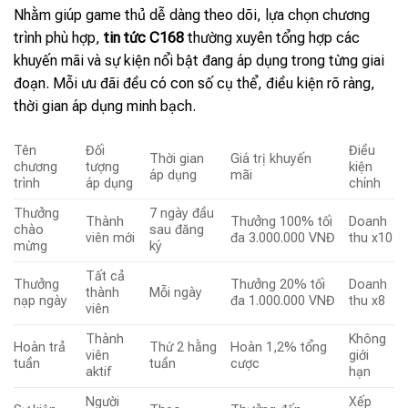
Nhằm giúp game thủ dễ dàng theo dõi, lựa chọn chương
trình phù hợp,
tin tức C168
thường xuyên tổng hợp các
khuyến mãi và sự kiện nổi bật đang áp dụng trong từng giai
đoạn. Mỗi ưu đãi đều có con số cụ thể, điều kiện rõ ràng,
thời gian áp dụng minh bạch.
Tên
Đối
Điều
Thời gian
Giá trị khuyến
chương
tượng
kiện
áp dụng
mãi
trình
áp dụng
chính
Thưởng
7 ngày đầu
Thành
Thưởng 100% tối
Doanh
chào
sau đăng
viên mới
đa 3.000.000 VNĐ
thu x10
mừng
ký
Tất cả
Thưởng
Thưởng 20% tối
Doanh
thành
Mỗi ngày
nạp ngày
đa 1.000.000 VNĐ
thu x8
viên
Thành
Không
Hoàn trả
Thứ 2 hằng
Hoàn 1,2% tổng
viên
giới
tuần
tuần
cược
aktif
hạn
Người
Xếp