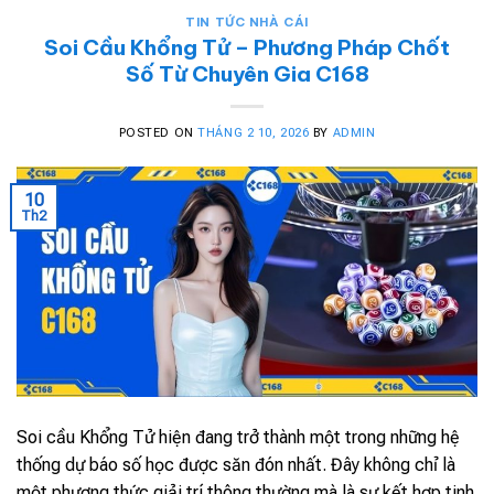
TIN TỨC NHÀ CÁI
Soi Cầu Khổng Tử – Phương Pháp Chốt
Số Từ Chuyên Gia C168
POSTED ON
THÁNG 2 10, 2026
BY
ADMIN
10
Th2
Soi cầu Khổng Tử hiện đang trở thành một trong những hệ
thống dự báo số học được săn đón nhất. Đây không chỉ là
một phương thức giải trí thông thường mà là sự kết hợp tinh