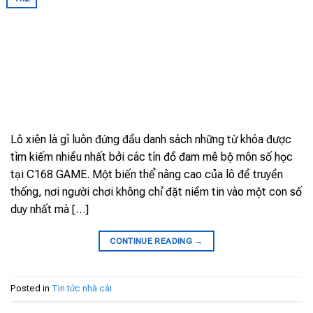
Lô xiên là gì luôn đứng đầu danh sách những từ khóa được
tìm kiếm nhiều nhất bởi các tín đồ đam mê bộ môn số học
tại C168 GAME. Một biến thể nâng cao của lô đề truyền
thống, nơi người chơi không chỉ đặt niềm tin vào một con số
duy nhất mà […]
CONTINUE READING
→
Posted in
Tin tức nhà cái