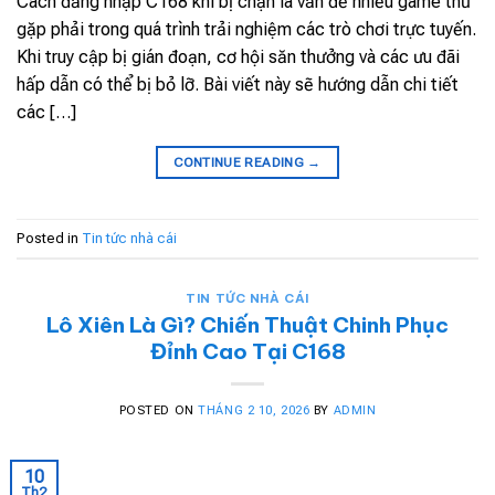
Cách đăng nhập C168 khi bị chặn là vấn đề nhiều game thủ
gặp phải trong quá trình trải nghiệm các trò chơi trực tuyến.
Khi truy cập bị gián đoạn, cơ hội săn thưởng và các ưu đãi
hấp dẫn có thể bị bỏ lỡ. Bài viết này sẽ hướng dẫn chi tiết
các […]
CONTINUE READING
→
Posted in
Tin tức nhà cái
TIN TỨC NHÀ CÁI
Lô Xiên Là Gì? Chiến Thuật Chinh Phục
Đỉnh Cao Tại C168
POSTED ON
THÁNG 2 10, 2026
BY
ADMIN
10
Th2