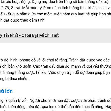
 tài xỉu hoạt động. Dạng này dựa trên tổng số bàn thắng của trận
 2.75, 3 trái. Mỗi mức tỷ lệ có cách tính thắng thua khác nhau, ví
 nếu kết quả nằm giữa các mốc. Việc nắm quy luật sẽ giúp bạn p
ánh đặt cược theo cảm tính.
 Tín Nhất - C168 Bật Mí Chi Tiết
ó đội hình, phong độ và lối chơi rõ ràng. Tránh đặt cược vào các
lệ ghi bàn khó đoán. Các trận đấu giữa đội mạnh và đội yếu thườn
khả năng thắng cược tài xỉu. Việc chọn trận dễ dự đoán giúp bạn
g bị thua nhiều.
á lớn
g là quản lý vốn. Người chơi mới nên đặt cược vừa phải, tránh d
nhiều biến động, nếu đặt quá lớn có thể dẫn đến thua lỗ nặng. Hã