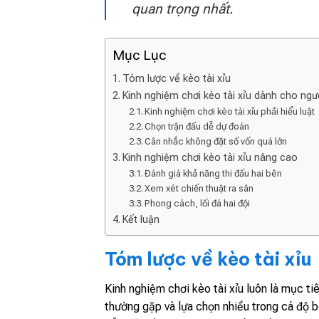
quan trọng nhất.
Mục Lục
Tóm lược về kèo tài xỉu
Kinh nghiệm chơi kèo tài xỉu dành cho ngư
Kinh nghiệm chơi kèo tài xỉu phải hiểu luật
Chọn trận đấu dễ dự đoán
Cân nhắc không đặt số vốn quá lớn
Kinh nghiệm chơi kèo tài xỉu nâng cao
Đánh giá khả năng thi đấu hai bên
Xem xét chiến thuật ra sân
Phong cách, lối đá hai đội
Kết luận
Tóm lược về kèo tài xỉu
Kinh nghiệm chơi kèo tài xỉu luôn là mục ti
thường gặp và lựa chọn nhiều trong cá độ b