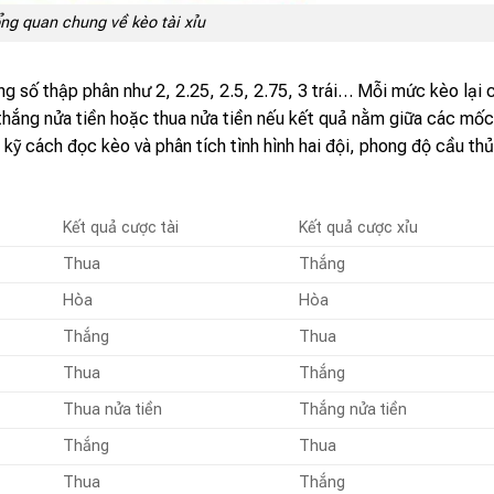
ng quan chung về kèo tài xỉu
g số thập phân như 2, 2.25, 2.5, 2.75, 3 trái… Mỗi mức kèo lại 
5 thắng nửa tiền hoặc thua nửa tiền nếu kết quả nằm giữa các mốc
 kỹ cách đọc kèo và phân tích tình hình hai đội, phong độ cầu thủ
Kết quả cược tài
Kết quả cược xỉu
Thua
Thắng
Hòa
Hòa
Thắng
Thua
Thua
Thắng
Thua nửa tiền
Thắng nửa tiền
Thắng
Thua
Thua
Thắng