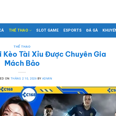
CÁ
THỂ THAO
SLOT GAME
ESPORTS
ĐÁ GÀ
KHUYẾ
THỂ THAO
 Kèo Tài Xỉu Được Chuyên Gia
Mách Bảo
TED ON
THÁNG 2 10, 2026
BY
ADMIN